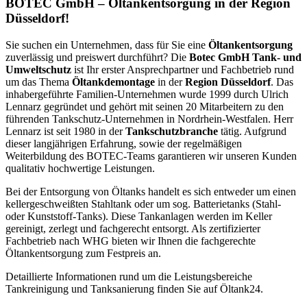
BOTEC GmbH – Öltankentsorgung in der Region
Düsseldorf!
Sie suchen ein Unternehmen, dass für Sie eine
Öltankentsorgung
zuverlässig und preiswert durchführt? Die
Botec GmbH Tank- und
Umweltschutz
ist Ihr erster Ansprechpartner und Fachbetrieb rund
um das Thema
Öltankdemontage
in der
Region Düsseldorf
. Das
inhabergeführte Familien-Unternehmen wurde 1999 durch Ulrich
Lennarz gegründet und gehört mit seinen 20 Mitarbeitern zu den
führenden Tankschutz-Unternehmen in Nordrhein-Westfalen. Herr
Lennarz ist seit 1980 in der
Tankschutzbranche
tätig. Aufgrund
dieser langjährigen Erfahrung, sowie der regelmäßigen
Weiterbildung des BOTEC-Teams garantieren wir unseren Kunden
qualitativ hochwertige Leistungen.
Bei der Entsorgung von Öltanks handelt es sich entweder um einen
kellergeschweißten Stahltank oder um sog. Batterietanks (Stahl-
oder Kunststoff-Tanks). Diese Tankanlagen werden im Keller
gereinigt, zerlegt und fachgerecht entsorgt. Als zertifizierter
Fachbetrieb nach WHG bieten wir Ihnen die fachgerechte
Öltankentsorgung zum Festpreis an.
Detaillierte Informationen rund um die Leistungsbereiche
Tankreinigung und Tanksanierung finden Sie auf Öltank24.